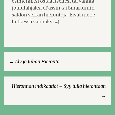
esimerkiksi ostaa itsellesi tai vaikka
joululahjaksi ePassin tai Smartumin
saldon verran hierontoja. Eivät mene
hetkessä vanhaksi =)
Artikkelien
←
Alv ja Juhan Hieronta
selaus
Hieronnan indikaatiot – Syy tulla hierontaan
→