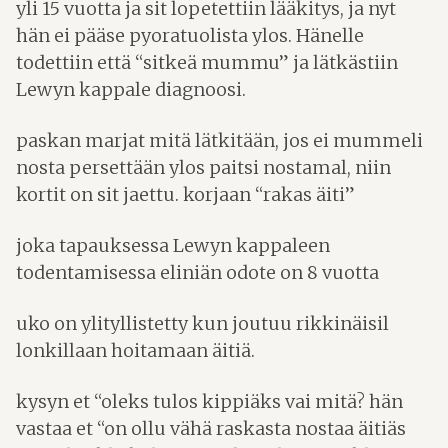
yli 15 vuotta ja sit lopetettiin lääkitys, ja nyt
hän ei pääse pyoratuolista ylos. Hänelle
todettiin että “sitkeä mummu” ja lätkästiin
Lewyn kappale diagnoosi.
paskan marjat mitä lätkitään, jos ei mummeli
nosta persettään ylos paitsi nostamal, niin
kortit on sit jaettu. korjaan “rakas äiti”
joka tapauksessa Lewyn kappaleen
todentamisessa eliniän odote on 8 vuotta
uko on ylityllistetty kun joutuu rikkinäisil
lonkillaan hoitamaan äitiä.
kysyn et “oleks tulos kippiäks vai mitä? hän
vastaa et “on ollu vähä raskasta nostaa äitiäs