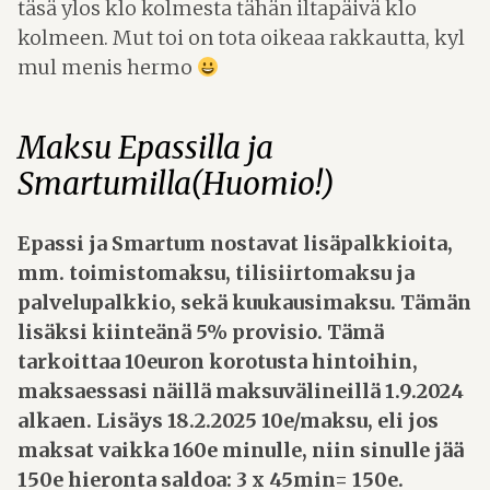
täsä ylos klo kolmesta tähän iltapäivä klo
kolmeen. Mut toi on tota oikeaa rakkautta, kyl
mul menis hermo
Maksu Epassilla ja
Smartumilla(Huomio!)
Epassi ja Smartum nostavat lisäpalkkioita,
mm. toimistomaksu, tilisiirtomaksu ja
palvelupalkkio, sekä kuukausimaksu. Tämän
lisäksi kiinteänä 5% provisio. Tämä
tarkoittaa 10euron korotusta hintoihin,
maksaessasi näillä maksuvälineillä 1.9.2024
alkaen. Lisäys 18.2.2025 10e/maksu, eli jos
maksat vaikka 160e minulle, niin sinulle jää
150e hieronta saldoa: 3 x 45min= 150e.