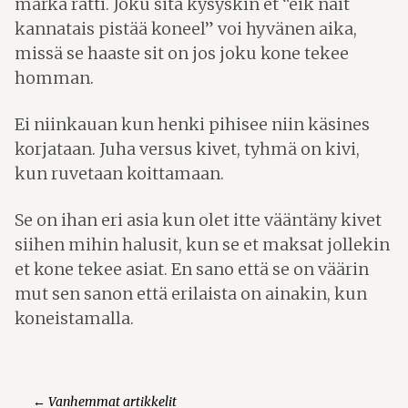
märkä rätti. Joku sitä kysyskin et “eik näit
kannatais pistää koneel” voi hyvänen aika,
missä se haaste sit on jos joku kone tekee
homman.
Ei niinkauan kun henki pihisee niin käsines
korjataan. Juha versus kivet, tyhmä on kivi,
kun ruvetaan koittamaan.
Se on ihan eri asia kun olet itte vääntäny kivet
siihen mihin halusit, kun se et maksat jollekin
et kone tekee asiat. En sano että se on väärin
mut sen sanon että erilaista on ainakin, kun
koneistamalla.
Artikkelien
←
Vanhemmat artikkelit