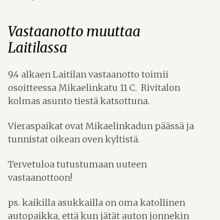
Vastaanotto muuttaa
Laitilassa
9.4 alkaen Laitilan vastaanotto toimii
osoitteessa Mikaelinkatu 11 C. Rivitalon
kolmas asunto tiestä katsottuna.
Vieraspaikat ovat Mikaelinkadun päässä ja
tunnistat oikean oven kyltistä.
Tervetuloa tutustumaan uuteen
vastaanottoon!
ps. kaikilla asukkailla on oma katollinen
autopaikka, että kun jätät auton jonnekin