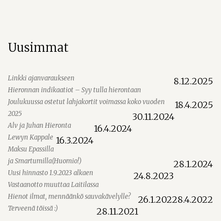
selaus
Uusimmat
Linkki ajanvaraukseen
8.12.2025
Hieronnan indikaatiot – Syy tulla hierontaan
Joulukuussa ostetut lahjakortit voimassa koko vuoden
18.4.2025
2025
30.11.2024
Alv ja Juhan Hieronta
16.4.2024
Lewyn Kappale
16.3.2024
Maksu Epassilla
ja Smartumilla(Huomio!)
28.1.2024
Uusi hinnasto 1.9.2023 alkaen
24.8.2023
Vastaanotto muuttaa Laitilassa
Hienot ilmat, mennäänkö sauvakävelylle?
26.1.2022
8.4.2022
Terveenä töissä :)
28.11.2021