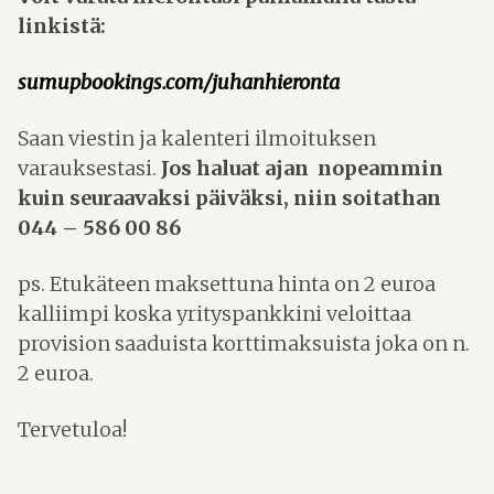
linkistä:
sumupbookings.com/juhanhieronta
Saan viestin ja kalenteri ilmoituksen
varauksestasi.
Jos haluat ajan nopeammin
kuin seuraavaksi päiväksi, niin soitathan
044 – 586 00 86
ps. Etukäteen maksettuna hinta on 2 euroa
kalliimpi koska yrityspankkini veloittaa
provision saaduista korttimaksuista joka on n.
2 euroa.
Tervetuloa!