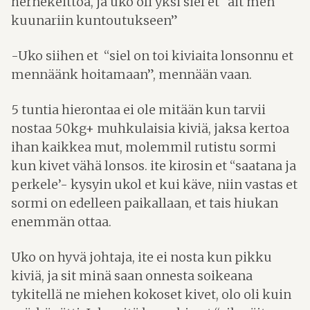
hernekeittoa, ja uko oli yksi siel et “äit men
kuunariin kuntoutukseen”
-Uko siihen et “siel on toi kiviaita lonsonnu et
mennäänk hoitamaan”, mennään vaan.
5 tuntia hierontaa ei ole mitään kun tarvii
nostaa 50kg+ muhkulaisia kiviä, jaksa kertoa
ihan kaikkea mut, molemmil rutistu sormi
kun kivet vähä lonsos. ite kirosin et “saatana ja
perkele’- kysyin ukol et kui käve, niin vastas et
sormi on edelleen paikallaan, et tais hiukan
enemmän ottaa.
Uko on hyvä johtaja, ite ei nosta kun pikku
kiviä, ja sit minä saan onnesta soikeana
tykitellä ne miehen kokoset kivet, olo oli kuin