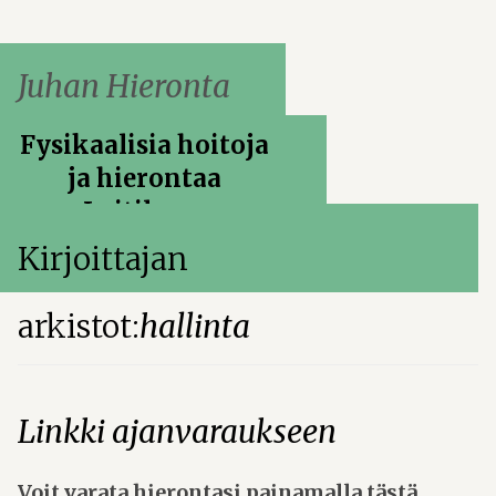
Siirry
sisältöön
Juhan Hieronta
Fysikaalisia hoitoja
ja hierontaa
Laitilassa
Kirjoittajan
arkistot:
hallinta
Linkki ajanvaraukseen
Voit varata hierontasi painamalla tästä